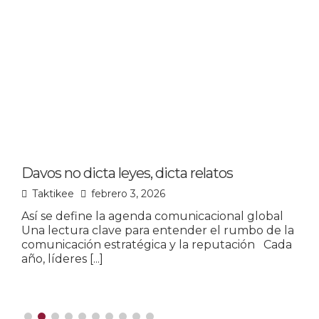
Davos no dicta leyes, dicta relatos
L
p
Taktikee
febrero 3, 2026
Así se define la agenda comunicacional global
Una lectura clave para entender el rumbo de la
L
comunicación estratégica y la reputación Cada
u
año, líderes
[...]
o
m