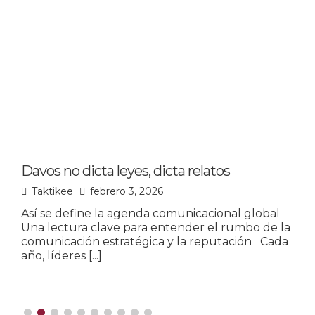
Davos no dicta leyes, dicta relatos
L
p
Taktikee
febrero 3, 2026
Así se define la agenda comunicacional global
Una lectura clave para entender el rumbo de la
L
comunicación estratégica y la reputación Cada
u
año, líderes
[...]
o
m