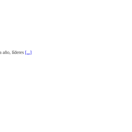
a año, líderes
[...]