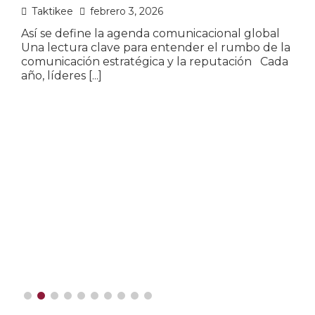
p
Taktikee
febrero 3, 2026
Así se define la agenda comunicacional global
Una lectura clave para entender el rumbo de la
L
comunicación estratégica y la reputación Cada
u
año, líderes
[...]
o
m