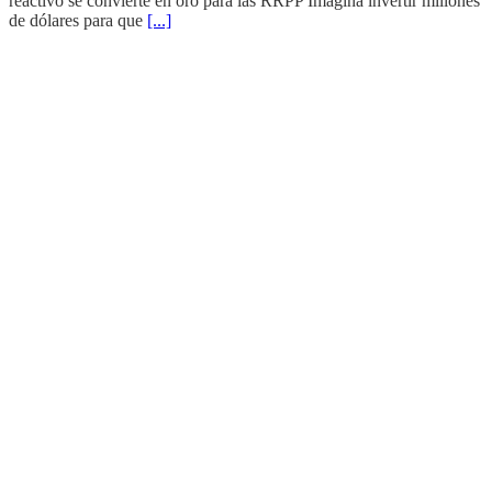
reactivo se convierte en oro para las RRPP Imagina invertir millones
de dólares para que
[...]