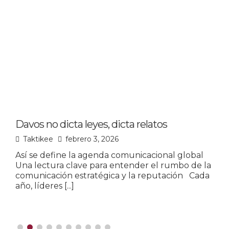
Davos no dicta leyes, dicta relatos
L
p
Taktikee
febrero 3, 2026
Así se define la agenda comunicacional global
Una lectura clave para entender el rumbo de la
L
comunicación estratégica y la reputación Cada
u
año, líderes
[...]
o
m