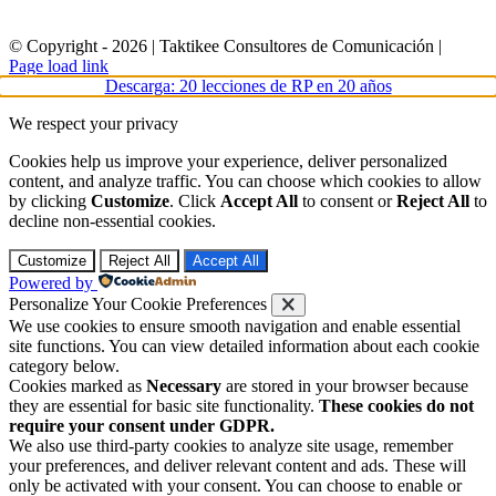
© Copyright -
2026 | Taktikee Consultores de Comunicación |
Facebook
Instagram
LinkedIn
X
Page load link
Descarga: 20 lecciones de RP en 20 años
We respect your privacy
Cookies help us improve your experience, deliver personalized
content, and analyze traffic. You can choose which cookies to allow
by clicking
Customize
. Click
Accept All
to consent or
Reject All
to
decline non-essential cookies.
Customize
Reject All
Accept All
Powered by
Personalize Your Cookie Preferences
We use cookies to ensure smooth navigation and enable essential
site functions. You can view detailed information about each cookie
category below.
Cookies marked as
Necessary
are stored in your browser because
they are essential for basic site functionality.
These cookies do not
require your consent under GDPR.
We also use third-party cookies to analyze site usage, remember
your preferences, and deliver relevant content and ads. These will
only be activated with your consent. You can choose to enable or