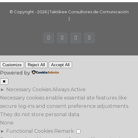
© Copyright -
2026 | Taktikee Consultores de Comunicación
|
Facebook
Instagram
LinkedIn
X
Customize
Reject All
Accept All
Powered by
✖
►
Necessary Cookies
Always Active
Necessary cookies enable essential site features like
secure log-ins and consent preference adjustments.
They do not store personal data.
None
►
Functional Cookies
Remark