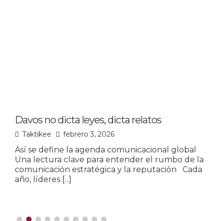
Davos no dicta leyes, dicta relatos
L
p
Taktikee
febrero 3, 2026
Así se define la agenda comunicacional global
Una lectura clave para entender el rumbo de la
L
comunicación estratégica y la reputación Cada
u
año, líderes
[...]
o
m