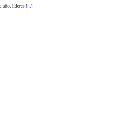
a año, líderes
[...]