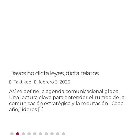
Davos no dicta leyes, dicta relatos
L
p
Taktikee
febrero 3, 2026
Así se define la agenda comunicacional global
Una lectura clave para entender el rumbo de la
L
comunicación estratégica y la reputación Cada
u
año, líderes
[...]
o
m