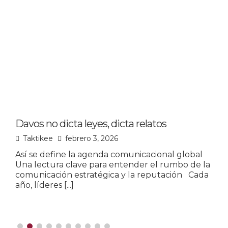
Davos no dicta leyes, dicta relatos
L
p
Taktikee
febrero 3, 2026
Así se define la agenda comunicacional global
Una lectura clave para entender el rumbo de la
L
comunicación estratégica y la reputación Cada
u
año, líderes
[...]
o
m