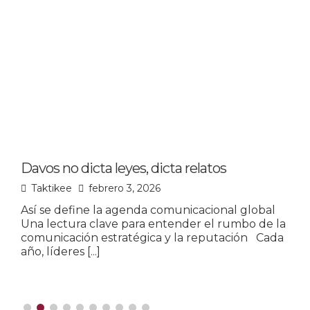
Davos no dicta leyes, dicta relatos
L
p
Taktikee
febrero 3, 2026
Así se define la agenda comunicacional global
Una lectura clave para entender el rumbo de la
L
comunicación estratégica y la reputación Cada
u
año, líderes
[...]
o
m