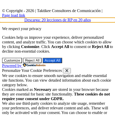
© Copyright -
2026 | Taktikee Consultores de Comunicación |
Facebook
Instagram
LinkedIn
X
Page load link
Descarga: 20 lecciones de RP en 20 años
We respect your privacy
Cookies help us improve your experience, deliver personalized
content, and analyze traffic. You can choose which cookies to allow
by clicking
Customize
. Click
Accept All
to consent or
Reject All
to
decline non-essential cookies.
Customize
Reject All
Accept All
Powered by
Personalize Your Cookie Preferences
We use cookies to ensure smooth navigation and enable essential
site functions. You can view detailed information about each cookie
category below.
Cookies marked as
Necessary
are stored in your browser because
they are essential for basic site functionality.
These cookies do not
require your consent under GDPR.
We also use third-party cookies to analyze site usage, remember
your preferences, and deliver relevant content and ads. These will
only be activated with your consent. You can choose to enable or